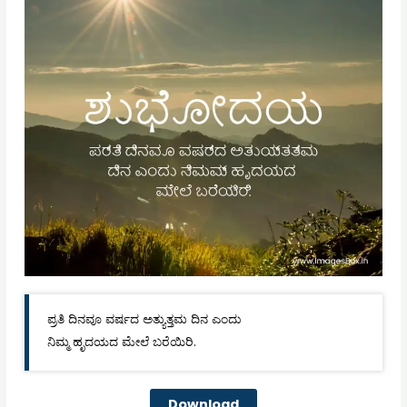
ಪ್ರತಿ ದಿನವೂ ವರ್ಷದ ಅತ್ಯುತ್ತಮ ದಿನ ಎಂದು
ನಿಮ್ಮ ಹೃದಯದ ಮೇಲೆ ಬರೆಯಿರಿ.
Download