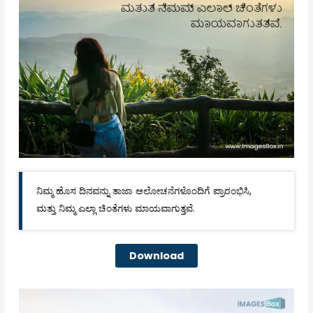
ನಿಮ್ಮ ಹೊಸ ದಿನವನ್ನು ತಾಜಾ ಆಲೋಚನೆಗಳೊಂದಿಗೆ ಪ್ರಾರಂಭಿಸಿ,
ಮತ್ತು ನಿಮ್ಮ ಎಲ್ಲಾ ಚಿಂತೆಗಳು ಮಾಯವಾಗುತ್ತವೆ.
Download