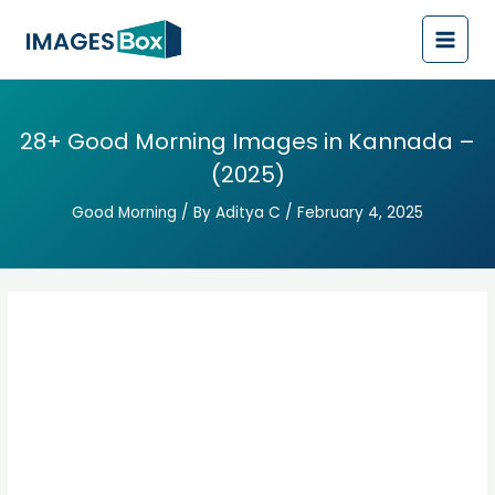
Post
Main
navigation
Men
28+ Good Morning Images in Kannada –
(2025)
Good Morning
/ By
Aditya C
/
February 4, 2025