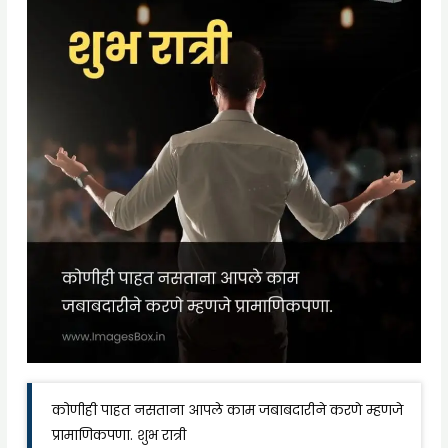
कोणीही पाहत नसताना आपले काम जबाबदारीने करणे म्हणजे
प्रामाणिकपणा. शुभ रात्री