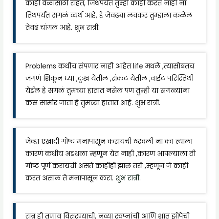
काही वेळासाठी राहतं, जिथपर्यंत तुम्ही काही करत नाही ना
तिथपर्यंत सगळं व्यर्थ आहे, हे जेवढ्या लवकर तुम्हाला कळेल
तेवढं चांगलं आहे. शुभ रात्री.
Problems कधीच संपणार नाही आहेत life मधले ,त्यासोबतच
जगणं शिकून घ्या ,दुःख येतील ,संकट येतील ,वाईट परिस्तिथी
येईल हे सगळं तुमच्या हातात नसेल पण तुम्ही या सगळ्यांना
कस सामोर जाता हे तुमच्या हातात आहे. शुभ रात्री.
जेव्हा एखादी गोष्ट मनापासून करायची ठरवली ना का त्याला
कारणं कधीच अडथळा म्हणून येत नाही ,कारण आपल्याला ती
गोष्ट पूर्ण करायची असते काहीही झालं तरी ,म्हणून जे काही
करत असाल ते मनापासून करा.
शुभ रात्री.
रात्र ही तणाव विसरण्याची, नव्या स्वप्नांची आणि शांत झोपेची