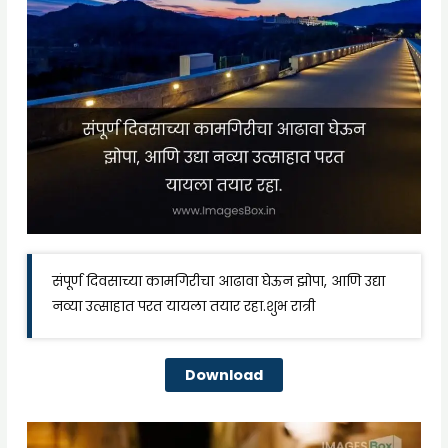
संपूर्ण दिवसाच्या कामगिरीचा आढावा घेऊन झोपा, आणि उद्या
नव्या उत्साहात परत यायला तयार रहा.शुभ रात्री
Download