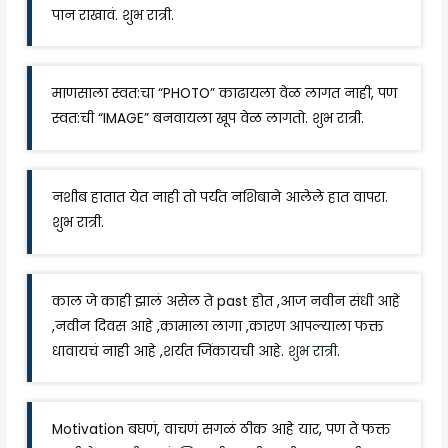
पान राखावं. शुभ रात्री.
माणसाला स्वत:चा “PHOTO” काढायला वेळ लागत नाही, पण
स्वत:ची “IMAGE” बनवायला खूप वेळ लागतो. शुभ रात्री.
नशीब हातात येत नाही तो पर्यंत नशिबाने आलेले हात वापरा.
शुभ रात्री.
काल जे काही झालं असेल ते past होत ,आज नवीन संधी आहे
,नवीन दिवस आहे ,कामाला लागा ,कारण आपल्याला फक्त
धावायचं नाही आहे ,शर्यत जिंकायची आहे.
शुभ रात्री
.
Motivation बघणं, वाचणं सगळं ठीक आहे यार, पण ते फक्त